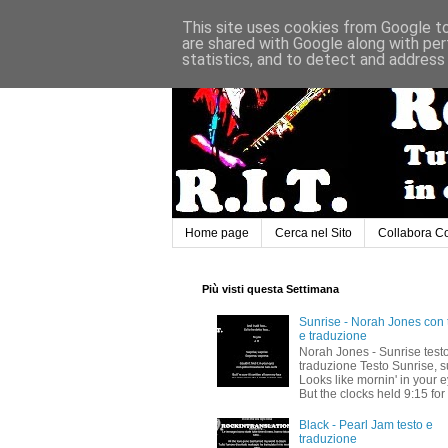
This site uses cookies from Google to 
are shared with Google along with per
statistics, and to detect and address
Home page
Cerca nel Sito
Collabora C
Più visti questa Settimana
Sunrise - Norah Jones con 
e traduzione
Norah Jones - Sunrise test
traduzione Testo Sunrise, s
Looks like mornin' in your 
But the clocks held 9:15 for 
Black - Pearl Jam testo e
traduzione