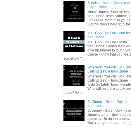
Sunrise - Norah Jones con 
e traduzione
Norah Jones - Sunrise test
traduzione Testo Sunrise, s
Looks like mornin' in your 
But the clocks held 9:15 for 
Iris - Goo Goo Dolls con tes
traduzione
Iris - Goo Goo Dolls testo +
traduzione + video testo And
give up forever to touch yo
Cause I know that you feel
somehow Y...
Wherever You Will Go - Th
Calling testo e traduzione
Wherever You Will Go - Th
Calling testo + traduzione 
testo So lately, been wonde
Who will be there to take m
place? When...
St. Jimmy - Green Day con 
traduzione
St Jimmy - Green Day Testo
Jimmy's comin' down acros
alleyway Up on the boulev
like a zip gun on parade Lig