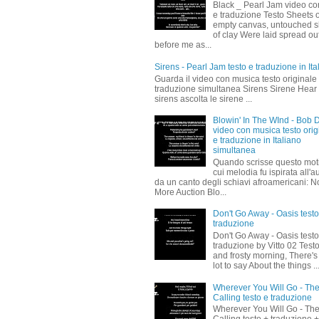
Black _ Pearl Jam video co
e traduzione Testo Sheets o
empty canvas, untouched s
of clay Were laid spread ou
before me as...
Sirens - Pearl Jam testo e traduzione in Ita
Guarda il video con musica testo originale
traduzione simultanea Sirens Sirene Hear
sirens ascolta le sirene ...
Blowin' In The WInd - Bob 
video con musica testo orig
e traduzione in Italiano
simultanea
Quando scrisse questo moti
cui melodia fu ispirata all'a
da un canto degli schiavi afroamericani: N
More Auction Blo...
Don't Go Away - Oasis testo
traduzione
Don't Go Away - Oasis testo
traduzione by Vitto 02 Test
and frosty morning, There's
lot to say About the things ..
Wherever You Will Go - Th
Calling testo e traduzione
Wherever You Will Go - Th