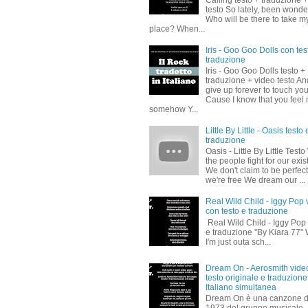
Calling testo + traduzione 
testo So lately, been wonde
Who will be there to take m
place? When...
Iris - Goo Goo Dolls con tes
traduzione
Iris - Goo Goo Dolls testo +
traduzione + video testo And
give up forever to touch yo
Cause I know that you feel
somehow Y...
Little By Little - Oasis testo 
traduzione
Oasis - Little By Little Test
the people fight for our exi
We don't claim to be perfect
we're free We dream our ...
Real Wild Child - Iggy Pop 
con testo e traduzione
Real Wild Child - Iggy Pop 
e traduzione "By Kiara 77" 
I'm just outa sch...
Dream On - Aerosmith vide
testo originale e traduzione
Italiano simultanea
Dream On è una canzone d