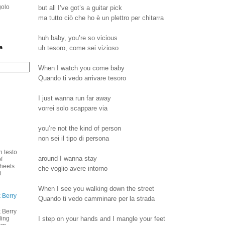
golo
but all I’ve got’s a guitar pick
ma tutto ciò che ho è un plettro per chitarra
huh baby, you’re so vicious
uh tesoro, come sei vizioso
a
When I watch you come baby
Quando ti vedo arrivare tesoro
I just wanna run far away
vorrei solo scappare via
you’re not the kind of person
non sei il tipo di persona
n testo
around I wanna stay
f
heets
che voglio avere intorno
t
When I see you walking down the street
 Berry
Quando ti vedo camminare per la strada
 Berry
I step on your hands and I mangle your feet
ding