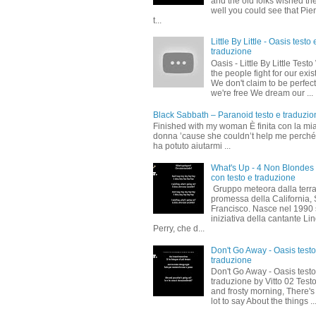
and the old folks wished t
well you could see that Pier
t...
Little By Little - Oasis testo 
traduzione
Oasis - Little By Little Test
the people fight for our exi
We don't claim to be perfect
we're free We dream our ...
Black Sabbath – Paranoid testo e traduzio
Finished with my woman È finita con la mi
donna ’cause she couldn’t help me perch
ha potuto aiutarmi ...
What's Up - 4 Non Blondes
con testo e traduzione
Gruppo meteora dalla terr
promessa della California,
Francisco. Nasce nel 1990
iniziativa della cantante Li
Perry, che d...
Don't Go Away - Oasis testo
traduzione
Don't Go Away - Oasis testo
traduzione by Vitto 02 Test
and frosty morning, There's
lot to say About the things ..