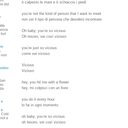
hem
ti calpesto le mani e ti schiaccio i piedi
re did
you’re not the kind of person that I want to meet
e
non sei il tipo di persona che desidero incontrare
o We
stence
Oh baby, you’re so vicious
 but
Oh tesoro, sei così vizioso
ne
you’re just so vicious
a
come sei vizioso
é non
Vicious
 video
Vizioso
a
 San
hey, you hit me with a flower
 su
hey, mi colpisci con un fiore
nda
you do it every hour
 e
lo fai in ogni momento
 e
o Cold
oh baby, you’re so vicious
 not a
oh tesoro, sei così vizioso
.