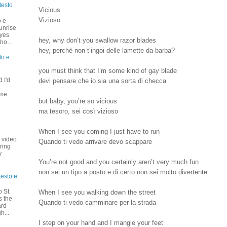
testo
Vicious
Vizioso
o e
unrise
eyes
hey, why don’t you swallow razor blades
ho...
hey, perchè non t’ingoi delle lamette da barba?
to e
you must think that I’m some kind of gay blade
 I'd
devi pensare che io sia una sorta di checca
u
 me
but baby, you’re so vicious
ma tesoro, sei così vizioso
e
When I see you coming I just have to run
e
+ video
Quando ti vedo arrivare devo scappare
ring
y
You’re not good and you certainly aren’t very much fun
non sei un tipo a posto e di certo non sei molto divertente
testo e
 St.
When I see you walking down the street
s the
Quando ti vedo camminare per la strada
ard
h...
I step on your hand and I mangle your feet