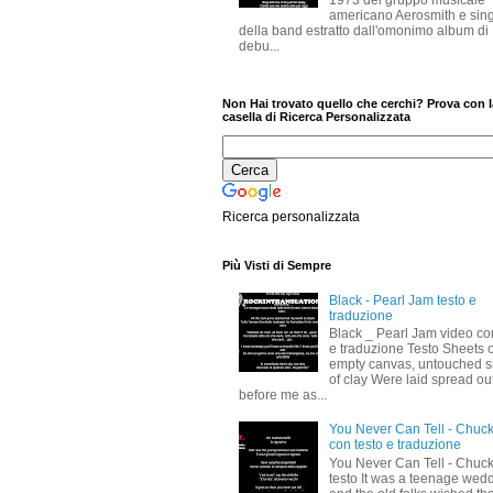
1973 del gruppo musicale
americano Aerosmith e sin
della band estratto dall'omonimo album di
debu...
Non Hai trovato quello che cerchi? Prova con l
casella di Ricerca Personalizzata
Ricerca personalizzata
Più Visti di Sempre
Black - Pearl Jam testo e
traduzione
Black _ Pearl Jam video co
e traduzione Testo Sheets o
empty canvas, untouched s
of clay Were laid spread ou
before me as...
You Never Can Tell - Chuck
con testo e traduzione
You Never Can Tell - Chuck
testo It was a teenage wed