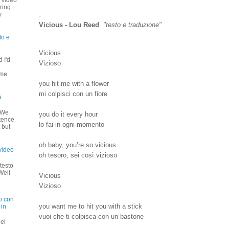
+ video
ring
y
-
Vicious - Lou Reed
"testo e traduzione"
to e
Vicious
 I'd
Vizioso
u
 me
you hit me with a flower
mi colpisci con un fiore
e
o We
you do it every hour
stence
lo fai in ogni momento
 but
oh baby, you’re so vicious
video
oh tesoro, sei così vizioso
testo
Well
Vicious
Vizioso
o con
you want me to hit you with a stick
 in
vuoi che ti colpisca con un bastone
el