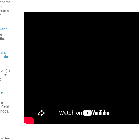
n testo
f
heets
t
liano
 e
 the
Dylan
inale
vo (la
utore
o
 e
 e
o Cold
 not a
.
e
e