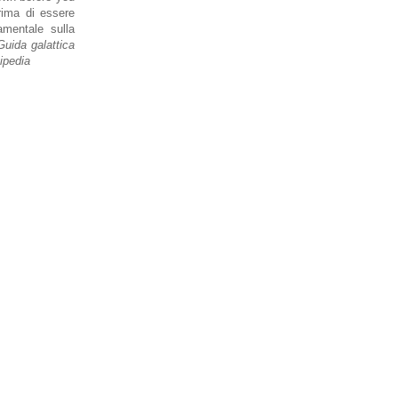
rima di essere
mentale sulla
Guida galattica
ipedia