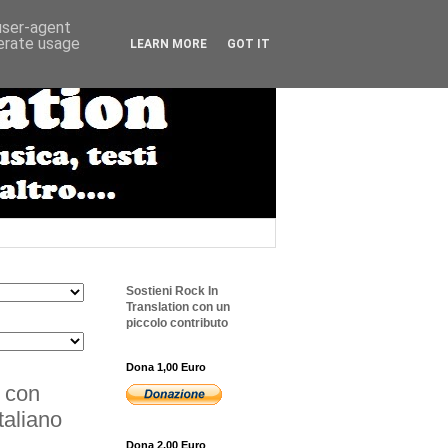
 user-agent
nerate usage
LEARN MORE
GOT IT
Sostieni Rock In
Translation con un
piccolo contributo
Dona 1,00 Euro
 con
taliano
Dona 2,00 Euro