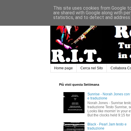
This site uses cookies from Google to 
are shared with Google along with per
statistics, and to detect and address
Home page
Cerca nel Sito
Collabora C
Più visti questa Settimana
Sunrise - Norah Jones con 
e traduzione
Norah Jones - Sunrise test
traduzione Testo Sunrise, s
Looks like mornin' in your 
But the clocks held 9:15 for 
Black - Pearl Jam testo e
traduzione