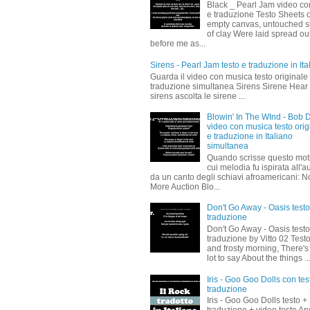
Black _ Pearl Jam video co
e traduzione Testo Sheets o
empty canvas, untouched s
of clay Were laid spread ou
before me as...
Sirens - Pearl Jam testo e traduzione in Ita
Guarda il video con musica testo originale
traduzione simultanea Sirens Sirene Hear
sirens ascolta le sirene ...
Blowin' In The WInd - Bob 
video con musica testo orig
e traduzione in Italiano
simultanea
Quando scrisse questo moti
cui melodia fu ispirata all'a
da un canto degli schiavi afroamericani: N
More Auction Blo...
Don't Go Away - Oasis testo
traduzione
Don't Go Away - Oasis testo
traduzione by Vitto 02 Test
and frosty morning, There's
lot to say About the things ..
Iris - Goo Goo Dolls con tes
traduzione
Iris - Goo Goo Dolls testo +