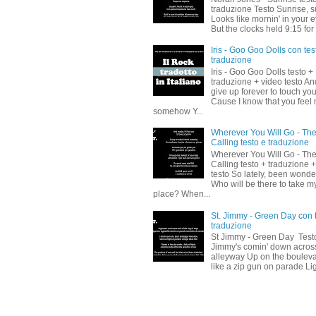
traduzione Testo Sunrise, s
Looks like mornin' in your 
But the clocks held 9:15 for 
Iris - Goo Goo Dolls con tes
traduzione
Iris - Goo Goo Dolls testo +
traduzione + video testo And
give up forever to touch yo
Cause I know that you feel
somehow Y...
Wherever You Will Go - Th
Calling testo e traduzione
Wherever You Will Go - Th
Calling testo + traduzione 
testo So lately, been wonde
Who will be there to take m
place? When...
St. Jimmy - Green Day con 
traduzione
St Jimmy - Green Day Testo
Jimmy's comin' down acros
alleyway Up on the boulev
like a zip gun on parade Lig