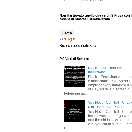
voltare le spalle From the ...
Non Hai trovato quello che cerchi? Prova con l
casella di Ricerca Personalizzata
Ricerca personalizzata
Più Visti di Sempre
Black - Pearl Jam testo e
traduzione
Black _ Pearl Jam video co
e traduzione Testo Sheets o
empty canvas, untouched s
of clay Were laid spread ou
before me as...
You Never Can Tell - Chuck
con testo e traduzione
You Never Can Tell - Chuck
testo It was a teenage wed
and the old folks wished t
well you could see that Pier
t...