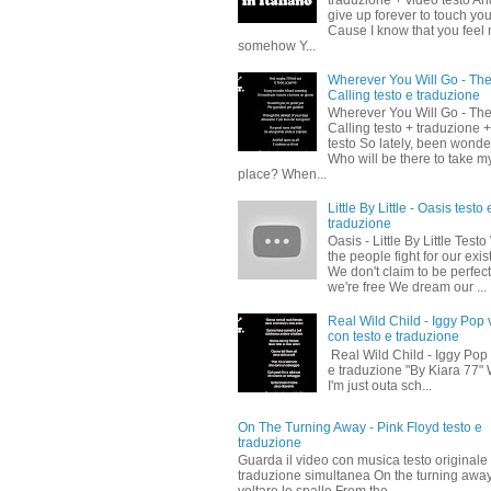
traduzione + video testo And
give up forever to touch yo
Cause I know that you feel
somehow Y...
Wherever You Will Go - Th
Calling testo e traduzione
Wherever You Will Go - Th
Calling testo + traduzione 
testo So lately, been wonde
Who will be there to take m
place? When...
Little By Little - Oasis testo 
traduzione
Oasis - Little By Little Test
the people fight for our exi
We don't claim to be perfect
we're free We dream our ...
Real Wild Child - Iggy Pop 
con testo e traduzione
Real Wild Child - Iggy Pop 
e traduzione "By Kiara 77" 
I'm just outa sch...
On The Turning Away - Pink Floyd testo e
traduzione
Guarda il video con musica testo originale
traduzione simultanea On the turning awa