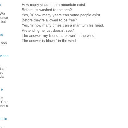
How many years can a mountain exist
e
Before it's washed to the sea?
o We
Yes, 'n' how many years can some people exist
stence
Before they're allowed to be free?
 but
Yes, 'n' how many times can a man turn his head,
Pretending he just doesn't see?
ne
The answer, my friend, is blowin' in the wind,
a
The answer is blowin' in the wind.
é non
 video
a
 San
 su
nda
 e
 e
o Cold
 not a
.
testo
o e