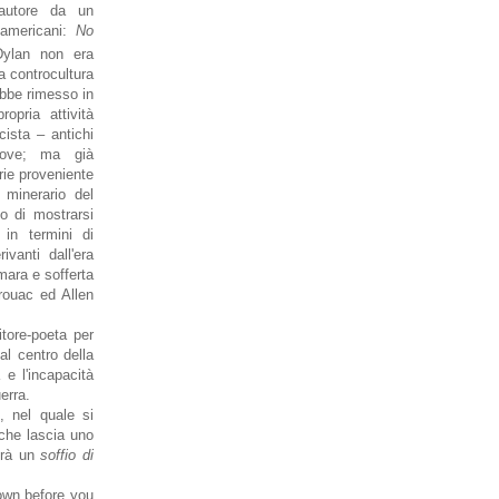
l'autore da un
oamericani:
No
Dylan non era
a controcultura
bbe rimesso in
opria attività
cista – antichi
uove; ma già
rie proveniente
 minerario del
o di mostrarsi
in termini di
vanti dall'era
amara e sofferta
ouac ed Allen
tore-poeta per
 al centro della
e l'incapacità
uerra.
, nel quale si
 che lascia uno
erà un
soffio di
own before you