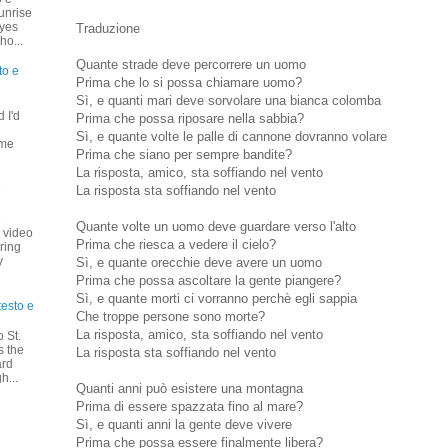
unrise
eyes
Traduzione
ho...
Quante strade deve percorrere un uomo
to e
Prima che lo si possa chiamare uomo?
Sì, e quanti mari deve sorvolare una bianca colomba
 I'd
Prima che possa riposare nella sabbia?
u
Sì, e quante volte le palle di cannone dovranno volare
 me
Prima che siano per sempre bandite?
La risposta, amico, sta soffiando nel vento
e
La risposta sta soffiando nel vento
e
Quante volte un uomo deve guardare verso l'alto
+ video
Prima che riesca a vedere il cielo?
ring
y
Sì, e quante orecchie deve avere un uomo
Prima che possa ascoltare la gente piangere?
Sì, e quante morti ci vorranno perchè egli sappia
testo e
Che troppe persone sono morte?
La risposta, amico, sta soffiando nel vento
 St.
s the
La risposta sta soffiando nel vento
ard
h...
Quanti anni può esistere una montagna
Prima di essere spazzata fino al mare?
Sì, e quanti anni la gente deve vivere
Prima che possa essere finalmente libera?