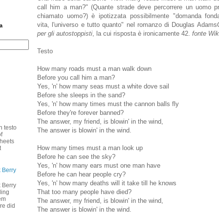
call him a man?" (Quante strade deve percorrere un uomo p
chiamato uomo?) è ipotizzata possibilmente "domanda fonda
vita, l'universo e tutto quanto" nel romanzo di Douglas Adams
a
per gli autostoppisti
, la cui risposta è ironicamente 42.
fonte Wik
Testo
How many roads must a man walk down
Before you call him a man?
Yes, 'n' how many seas must a white dove sail
Before she sleeps in the sand?
Yes, 'n' how many times must the cannon balls fly
Before they're forever banned?
The answer, my friend, is blowin' in the wind,
n testo
The answer is blowin' in the wind.
f
heets
How many times must a man look up
t
Before he can see the sky?
Yes, 'n' how many ears must one man have
 Berry
Before he can hear people cry?
Yes, 'n' how many deaths will it take till he knows
 Berry
That too many people have died?
ding
hem
The answer, my friend, is blowin' in the wind,
re did
The answer is blowin' in the wind.