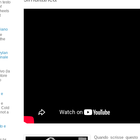
n testo
f
heets
t
liano
 e
 the
Dylan
inale
vo (la
utore
o
 e
 e
o Cold
 not a
.
to e
Quando scrisse questo 