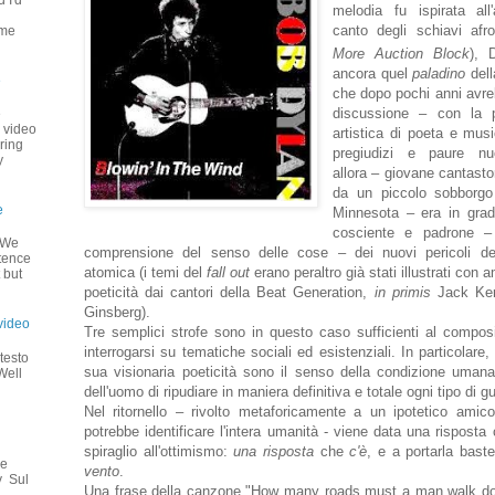
 I'd
melodia fu ispirata al
u
canto degli schiavi afr
 me
More Auction Block
), 
ancora quel
paladino
dell
e
che dopo pochi anni avre
discussione – con la pr
e
+ video
artistica di poeta e musi
ring
pregiudizi e paure n
y
allora – giovane cantasto
da un piccolo sobborgo
e
Minnesota – era in grad
cosciente e padrone – 
o We
comprensione del senso delle cose – dei nuovi pericoli deri
stence
atomica (i temi del
fall out
erano peraltro già stati illustrati con 
 but
poeticità dai cantori della Beat Generation,
in primis
Jack Ker
Ginsberg).
video
Tre semplici strofe sono in questo caso sufficienti al composi
interrogarsi su tematiche sociali ed esistenziali. In particolare,
testo
sua visionaria poeticità sono il senso della condizione umana 
Well
dell'uomo di ripudiare in maniera definitiva e totale ogni tipo di g
Nel ritornello – rivolto metaforicamente a un ipotetico amico
potrebbe identificare l'intera umanità - viene data una risposta
spiraglio all'ottimismo:
una risposta
che
c'è
, e a portarla bast
 e
vento
.
y Sul
Una frase della canzone "How many roads must a man walk d