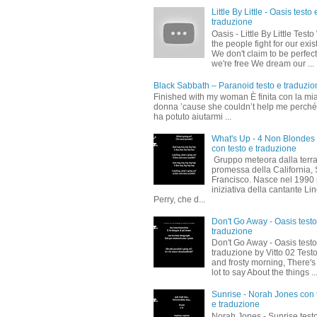
Little By Little - Oasis testo 
traduzione
Oasis - Little By Little Test
the people fight for our exi
We don't claim to be perfect
we're free We dream our ...
Black Sabbath – Paranoid testo e traduzio
Finished with my woman È finita con la mi
donna ’cause she couldn’t help me perch
ha potuto aiutarmi ...
What's Up - 4 Non Blondes
con testo e traduzione
Gruppo meteora dalla terr
promessa della California,
Francisco. Nasce nel 1990
iniziativa della cantante Li
Perry, che d...
Don't Go Away - Oasis testo
traduzione
Don't Go Away - Oasis testo
traduzione by Vitto 02 Test
and frosty morning, There's
lot to say About the things ..
Sunrise - Norah Jones con 
e traduzione
Norah Jones - Sunrise test