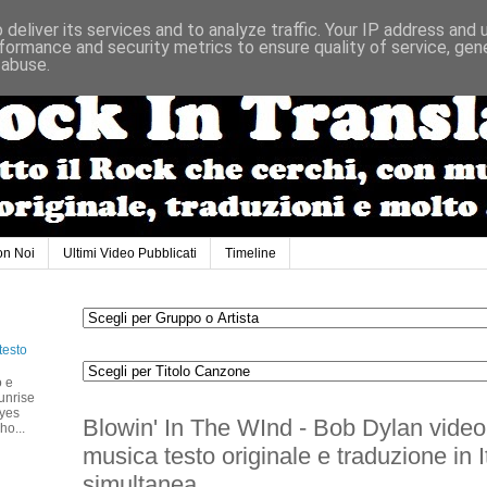
deliver its services and to analyze traffic. Your IP address and
formance and security metrics to ensure quality of service, ge
 abuse.
on Noi
Ultimi Video Pubblicati
Timeline
testo
o e
unrise
eyes
Blowin' In The WInd - Bob Dylan video
ho...
musica testo originale e traduzione in I
simultanea