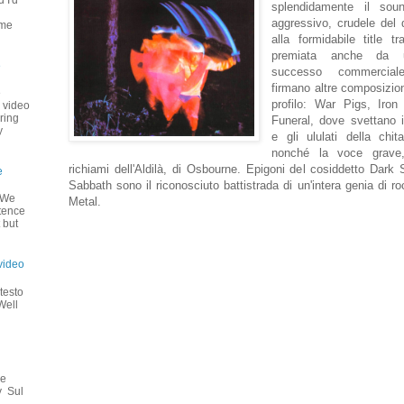
 I'd
splendidamente il sou
u
aggressivo, crudele del 
 me
alla formidabile title t
premiata anche da u
e
successo commercial
firmano altre composizion
e
profilo: War Pigs, Iron
+ video
ring
Funeral, dove svettano i r
y
e gli ululati della chit
nonché la voce grave,
richiami dell'Aldilà, di Osbourne. Epigoni del cosiddetto Dark
e
Sabbath sono il riconosciuto battistrada di un'intera genia di ro
o We
Metal.
stence
 but
video
testo
Well
 e
y Sul