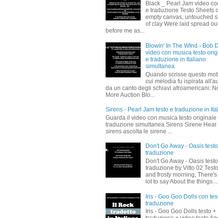
Black _ Pearl Jam video co
e traduzione Testo Sheets o
empty canvas, untouched s
of clay Were laid spread ou
before me as...
Blowin' In The WInd - Bob 
video con musica testo orig
e traduzione in Italiano
simultanea
Quando scrisse questo moti
cui melodia fu ispirata all'a
da un canto degli schiavi afroamericani: N
More Auction Blo...
Sirens - Pearl Jam testo e traduzione in Ita
Guarda il video con musica testo originale
traduzione simultanea Sirens Sirene Hear
sirens ascolta le sirene ...
Don't Go Away - Oasis testo
traduzione
Don't Go Away - Oasis testo
traduzione by Vitto 02 Test
and frosty morning, There's
lot to say About the things ..
Iris - Goo Goo Dolls con tes
traduzione
Iris - Goo Goo Dolls testo +