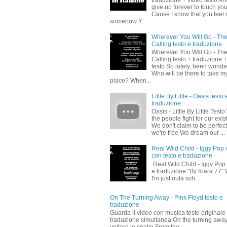
traduzione + video testo And
give up forever to touch yo
Cause I know that you feel
somehow Y...
Wherever You Will Go - Th
Calling testo e traduzione
Wherever You Will Go - Th
Calling testo + traduzione 
testo So lately, been wonde
Who will be there to take m
place? When...
Little By Little - Oasis testo 
traduzione
Oasis - Little By Little Test
the people fight for our exi
We don't claim to be perfect
we're free We dream our ...
Real Wild Child - Iggy Pop 
con testo e traduzione
Real Wild Child - Iggy Pop 
e traduzione "By Kiara 77" 
I'm just outa sch...
On The Turning Away - Pink Floyd testo e
traduzione
Guarda il video con musica testo originale
traduzione simultanea On the turning awa