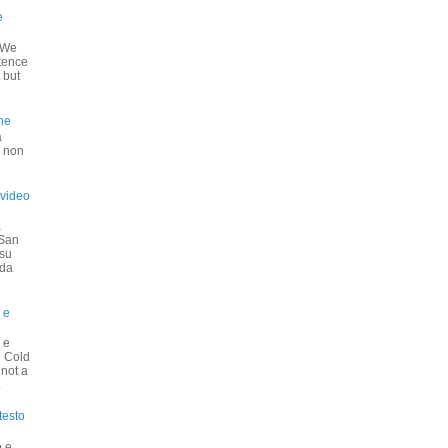
e
o We
stence
 but
ne
a
é non
 video
a
 San
 su
nda
 e
 e
o Cold
 not a
.
testo
o e