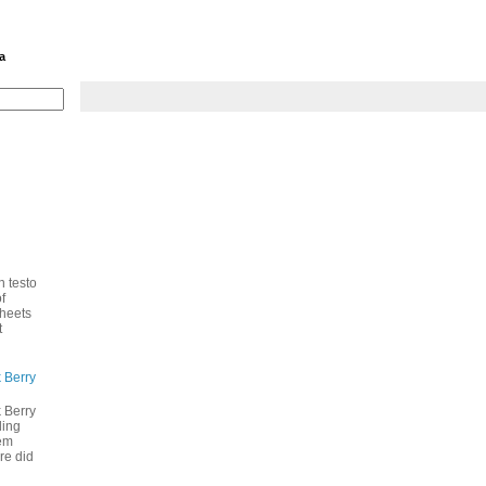
a
n testo
f
heets
t
 Berry
 Berry
ding
hem
re did