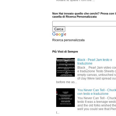
voltare le spalle From the ...
Non Hai trovato quello che cerchi? Prova con l
casella di Ricerca Personalizzata
Ricerca personalizzata
Più Visti di Sempre
Black - Pearl Jam testo e
traduzione
Black _ Pearl Jam video co
e traduzione Testo Sheets o
empty canvas, untouched s
of clay Were laid spread ou
before me as...
You Never Can Tell - Chuck
con testo e traduzione
You Never Can Tell - Chuck
testo It was a teenage wed
and the old folks wished t
well you could see that Pier
t...