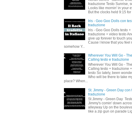
traduzione Testo Sunrise, s
Looks like mornin' in your 
But the clocks held 9:15 for 
Iris - Goo Goo Dolls con tes
traduzione
Iris - Goo Goo Dolls testo +
traduzione + video testo And
give up forever to touch yo
Cause I know that you feel
somehow Y...
Wherever You Will Go - Th
Calling testo e traduzione
Wherever You Will Go - Th
Calling testo + traduzione 
testo So lately, been wonde
Who will be there to take m
place? When...
St. Jimmy - Green Day con 
traduzione
St Jimmy - Green Day Testo
Jimmy's comin' down acros
alleyway Up on the boulev
like a zip gun on parade Lig