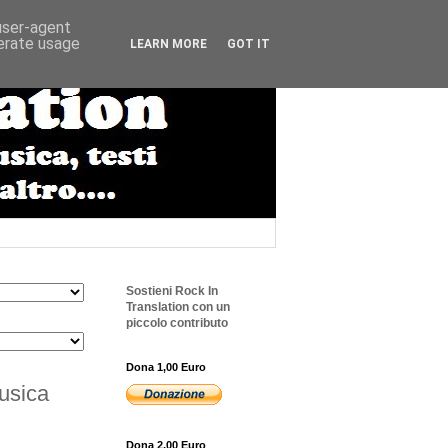
 user-agent
nerate usage
LEARN MORE
GOT IT
Sostieni Rock In
Translation con un
piccolo contributo
Dona 1,00 Euro
usica
Dona 2,00 Euro