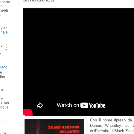
n testo
f
heets
t
Dylan
inale
vo (la
utore
o
liano
 e
 the
 e
 e
o Cold
 not a
.
Con il nome ripreso da 
to e
Dennis Wheatley, scritt
dell'occulto, i Black Sa