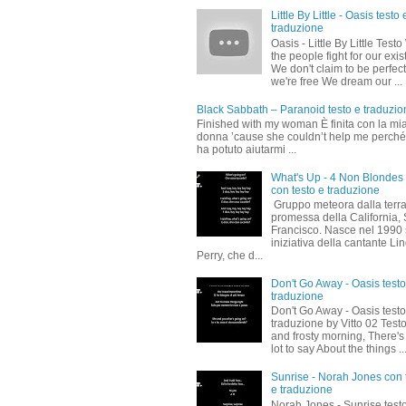
Little By Little - Oasis testo 
traduzione
Oasis - Little By Little Test
the people fight for our exi
We don't claim to be perfect
we're free We dream our ...
Black Sabbath – Paranoid testo e traduzio
Finished with my woman È finita con la mi
donna ’cause she couldn’t help me perch
ha potuto aiutarmi ...
What's Up - 4 Non Blondes
con testo e traduzione
Gruppo meteora dalla terr
promessa della California,
Francisco. Nasce nel 1990
iniziativa della cantante Li
Perry, che d...
Don't Go Away - Oasis testo
traduzione
Don't Go Away - Oasis testo
traduzione by Vitto 02 Test
and frosty morning, There's
lot to say About the things ..
Sunrise - Norah Jones con 
e traduzione
Norah Jones - Sunrise test