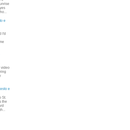
unrise
eyes
ho...
to e
 I'd
u
 me
e
e
+ video
ring
y
testo e
 St.
s the
ard
h...