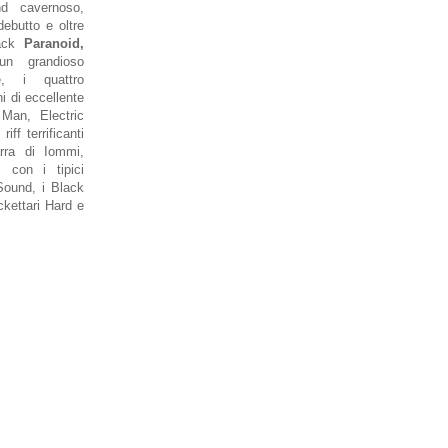
nd cavernoso,
debutto e oltre
rack
Paranoid,
n grandioso
e, i quattro
i di eccellente
 Man, Electric
iff terrificanti
arra di Iommi,
 con i tipici
 Sound, i Black
ckettari Hard e