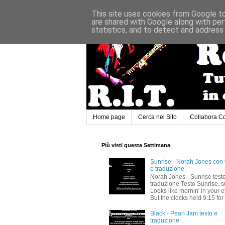
This site uses cookies from Google to 
are shared with Google along with per
statistics, and to detect and address
Home page
Cerca nel Sito
Collabora C
Più visti questa Settimana
Sunrise - Norah Jones con 
e traduzione
Norah Jones - Sunrise test
traduzione Testo Sunrise, s
Looks like mornin' in your 
But the clocks held 9:15 for 
Black - Pearl Jam testo e
traduzione